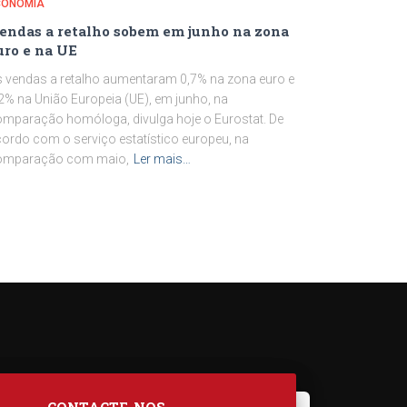
CONOMIA
endas a retalho sobem em junho na zona
uro e na UE
 vendas a retalho aumentaram 0,7% na zona euro e
2% na União Europeia (UE), em junho, na
mparação homóloga, divulga hoje o Eurostat. De
ordo com o serviço estatístico europeu, na
omparação com maio,
Ler mais…