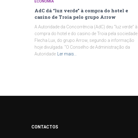
ECONOMIA
AdC dá “luz verde” à compra do hotel e
casino de Troia pelo grupo Arrow
A Autoridade da Concorrência (AdC) deu “luz verde” à
compra do hotel e do casino de Troia pela sociedade
Flecha Lux, do grupo Arrow, segundo a informação
hoje divulgada. “O Conselho de Administração da
Autoridade
Ler mais…
CONTACTOS