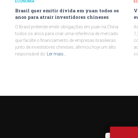
ECONOMIA
E
Brasil quer emitir dívida em yuan todos os
V
anos para atrair investidores chineses
e
O Brasil pretende emitir obrigações em yuan na China
As
todos os anos para criar uma referência de mercado
1,
que facilite o financiamento de empresas brasileiras
co
junto de investidores chineses, afirmou hoje um alto
ac
responsável do
Ler mais…
c