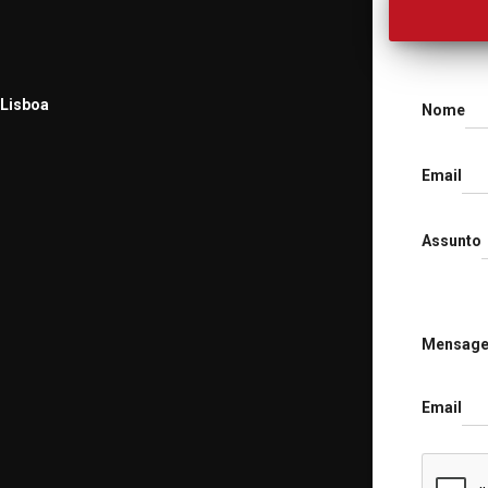
 Lisboa
Nome
Email
Assunto
Mensag
Email