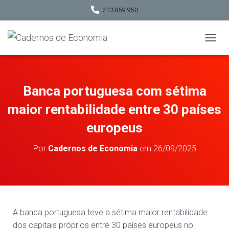
213 859 950
A
L
T
E
R
Banca portuguesa com sétima
N
A
maior rentabilidade entre 30 países
R
A
europeus
N
A
Por
Cadernos de Economia
em
26/09/2025
V
E
G
A
Ç
Ã
O
A banca portuguesa teve a sétima maior rentabilidade
dos capitais próprios entre 30 países europeus no