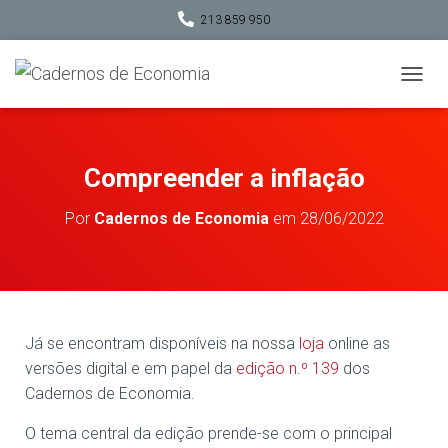
213 859 950
A
L
T
E
R
Compreender a inflação
N
A
Por
Cadernos de Economia
em
28/06/2022
R
A
N
A
V
E
G
Já se encontram disponíveis na nossa
loja
online as
A
versões digital e em papel da
edição n.º 139
dos
Ç
Cadernos de Economia.
Ã
O
O tema central da edição prende-se com o principal