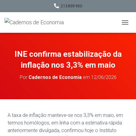
213 859 950
A
L
T
E
R
INE confirma estabilização da
N
A
inflação nos 3,3% em maio
R
A
Por
Cadernos de Economia
em
12/06/2026
N
A
V
E
G
A
Ç
A taxa de inflação manteve-se nos 3,3% em maio, em
Ã
termos homólogos, em linha com a estimativa rápida
O
anteriormente divulgada, confirmou hoje o Instituto