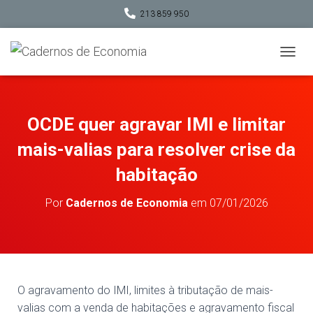
213 859 950
A
L
T
E
R
OCDE quer agravar IMI e limitar
N
A
mais-valias para resolver crise da
R
A
habitação
N
A
Por
Cadernos de Economia
em
07/01/2026
V
E
G
A
Ç
Ã
O
O agravamento do IMI, limites à tributação de mais-
valias com a venda de habitações e agravamento fiscal