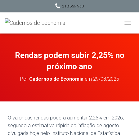
213 859 950
A
L
T
E
R
Rendas podem subir 2,25% no
N
A
próximo ano
R
A
Por
Cadernos de Economia
em
29/08/2025
N
A
V
E
G
A
Ç
O valor das rendas poderá aumentar 2,25% em 2026,
Ã
segundo a estimativa rápida da inflação de agosto
O
divulgada hoje pelo Instituto Nacional de Estatística