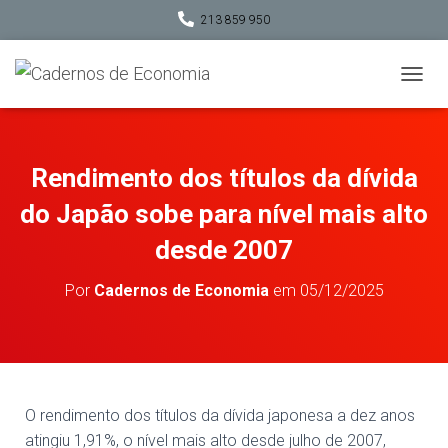
213 859 950
A
L
T
E
R
Rendimento dos títulos da dívida
N
A
do Japão sobe para nível mais alto
R
A
desde 2007
N
A
Por
Cadernos de Economia
em
05/12/2025
V
E
G
A
Ç
Ã
O
O rendimento dos títulos da dívida japonesa a dez anos
atingiu 1,91%, o nível mais alto desde julho de 2007,