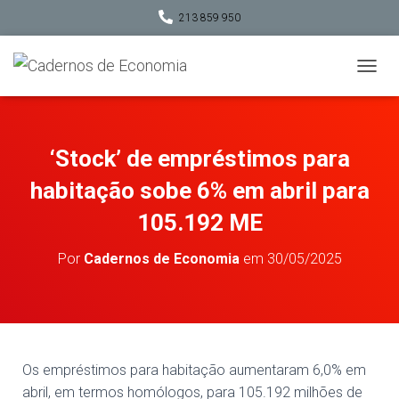
213 859 950
A
L
T
E
R
‘Stock’ de empréstimos para
N
A
habitação sobe 6% em abril para
R
A
105.192 ME
N
A
Por
Cadernos de Economia
em
30/05/2025
V
E
G
A
Ç
Ã
O
Os empréstimos para habitação aumentaram 6,0% em
abril, em termos homólogos, para 105.192 milhões de