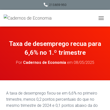
213 859 950
A
L
T
E
R
Taxa de desemprego recua para
N
A
6,6% no 1.º trimestre
R
A
Por
Cadernos de Economia
em
08/05/2025
N
A
V
E
G
A
Ç
A taxa de desemprego fixou-se em 6,6% no primeiro
Ã
trimestre, menos 0,2 pontos percentuais do que no
O
mesmo trimestre de 2024 e 0,1 pontos abaixo da do