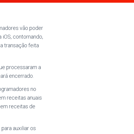
ramadores vão poder
a iOS, contornando,
 transação feita
que processaram a
cará encerrado.
rogramadores no
m receitas anuais
tem receitas de
para auxiliar os