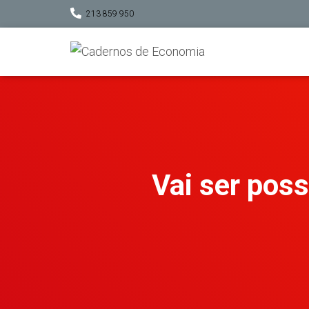
213 859 950
Vai ser poss