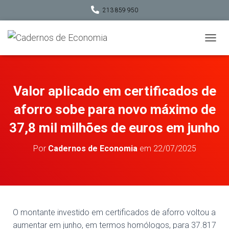
213 859 950
A
L
T
E
R
Valor aplicado em certificados de
N
A
aforro sobe para novo máximo de
R
A
37,8 mil milhões de euros em junho
N
A
Por
Cadernos de Economia
em
22/07/2025
V
E
G
A
Ç
Ã
O
O montante investido em certificados de aforro voltou a
aumentar em junho, em termos homólogos, para 37.817