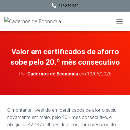
213 859 950
A
L
T
E
R
Valor em certificados de aforro
N
A
sobe pelo 20.º mês consecutivo
R
A
Por
Cadernos de Economia
em
19/06/2026
N
A
V
E
G
A
Ç
O montante investido em certificados de aforro subiu
Ã
novamente em maio, pelo 20.º mês consecutivo, e
O
atingiu os 42.447 milhões de euros, num crescimento